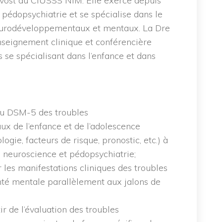
évost du CIUSSS NIM. Elle exerce depuis
 pédopsychiatrie et se spécialise dans le
 neurodéveloppementaux et mentaux. La Dre
nseignement clinique et conférencière
 se spécialisant dans l’enfance et dans
 du DSM-5 des troubles
 de l’enfance et de l’adolescence
ogie, facteurs de risque, pronostic, etc.) à
 neuroscience et pédopsychiatrie;
r les manifestations cliniques des troubles
é mentale parallèlement aux jalons de
tir de l’évaluation des troubles