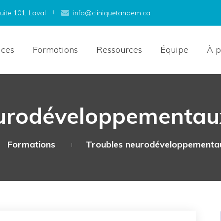
ite 101, Laval
info@cliniquetandem.ca
ices
Formations
Ressources
Équipe
À p
eurodéveloppementau
Formations
Troubles neurodéveloppementa